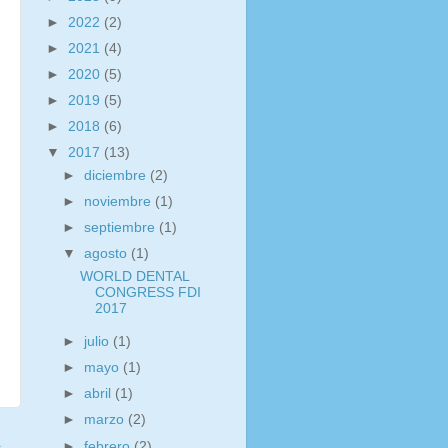
►
2022
(2)
►
2021
(4)
►
2020
(5)
►
2019
(5)
►
2018
(6)
▼
2017
(13)
►
diciembre
(2)
►
noviembre
(1)
►
septiembre
(1)
▼
agosto
(1)
WORLD DENTAL
CONGRESS FDI
2017
►
julio
(1)
►
mayo
(1)
►
abril
(1)
►
marzo
(2)
a
►
febrero
(2)