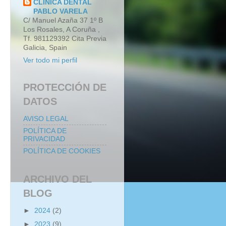
CLINICA DENTAL
PABLO VARELA
C/ Manuel Azaña 37 1º B
Los Rosales, A Coruña ,
Tf. 981129392 Cita Previa
Galicia, Spain
Ver todo mi perfil
PROTECCIÓN DE
DATOS
AVISO LEGAL
POLÍTICA DE
PRIVACIDAD
POLÍTICA DE COOKIES
ARCHIVO DEL
BLOG
►
2024
(2)
►
2023
(9)