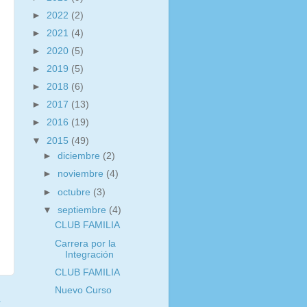
►
2022
(2)
►
2021
(4)
►
2020
(5)
►
2019
(5)
►
2018
(6)
►
2017
(13)
►
2016
(19)
▼
2015
(49)
►
diciembre
(2)
►
noviembre
(4)
►
octubre
(3)
▼
septiembre
(4)
CLUB FAMILIA
Carrera por la
Integración
CLUB FAMILIA
Nuevo Curso
a