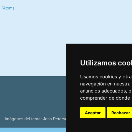
s (Atom)
Utilizamos coo
Usamos cookies y otras
navegación en nuestra
anuncios adecuados, pa
comprender de donde ll
Aceptar
Rechazar
Imágenes del tema: Josh Peterson. Con la tecnología de
Blogger
.