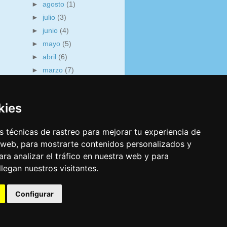
►
agosto
(1)
►
julio
(3)
►
junio
(4)
►
mayo
(5)
►
abril
(6)
►
marzo
(7)
►
febrero
(7)
►
enero
(3)
kies
►
2014
(17)
 técnicas de rastreo para mejorar tu experiencia de
 web, para mostrarte contenidos personalizados y
ra analizar el tráfico en nuestra web y para
egan nuestros visitantes.
Configurar