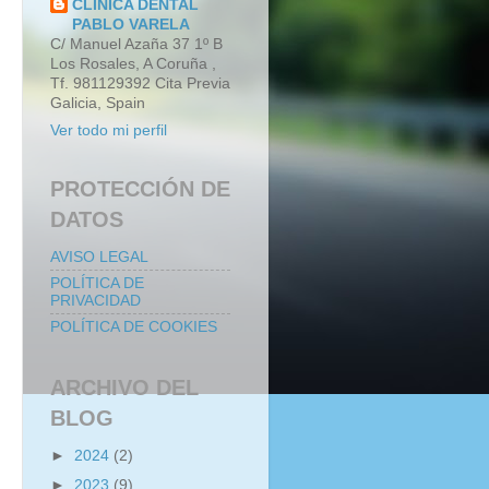
CLINICA DENTAL
PABLO VARELA
C/ Manuel Azaña 37 1º B
Los Rosales, A Coruña ,
Tf. 981129392 Cita Previa
Galicia, Spain
Ver todo mi perfil
PROTECCIÓN DE
DATOS
AVISO LEGAL
POLÍTICA DE
PRIVACIDAD
POLÍTICA DE COOKIES
ARCHIVO DEL
BLOG
►
2024
(2)
►
2023
(9)